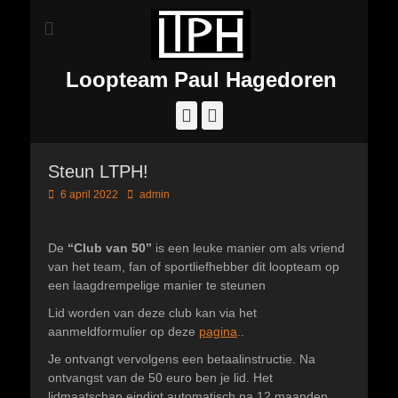
Loopteam Paul Hagedoren
Facebook
Instagram
Steun LTPH!
Geplaatst
Author
6 april 2022
admin
op
De
“Club van 50”
is een leuke manier om als vriend
van het team, fan of sportliefhebber dit loopteam op
een laagdrempelige manier te steunen
Lid worden van deze club kan via het
aanmeldformulier op deze
pagina
..
Je ontvangt vervolgens een betaalinstructie. Na
ontvangst van de 50 euro ben je lid. Het
lidmaatschap eindigt automatisch na 12 maanden.