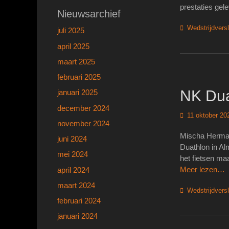
prestaties gel
Nieuwsarchief
Categorieën
Wedstrijdvers
juli 2025
april 2025
maart 2025
februari 2025
NK Dua
januari 2025
december 2024
Geplaatst
11 oktober 20
november 2024
op
Mischa Hermans
juni 2024
Duathlon in Al
mei 2024
het fietsen ma
Meer lezen…
april 2024
maart 2024
Categorieën
Wedstrijdvers
februari 2024
januari 2024