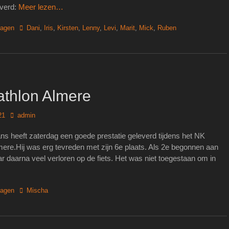
everd:
Meer lezen…
Tags
lagen
Dani
,
Iris
,
Kirsten
,
Lenny
,
Levi
,
Marit
,
Mick
,
Ruben
thlon Almere
Author
21
admin
 heeft zaterdag een goede prestatie geleverd tijdens het NK
mere.Hij was erg tevreden met zijn 6e plaats. Als 2e begonnen aan
ar daarna veel verloren op de fiets. Het was niet toegestaan om in
Tags
lagen
Mischa