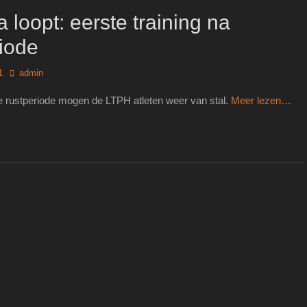
loopt: eerste training na
riode
Author
1
admin
se rustperiode mogen de LTPH atleten weer van stal.
Meer lezen…