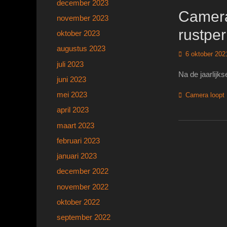
december 2023
Camera 
november 2023
rustpe
oktober 2023
augustus 2023
Geplaatst
6 oktober 202
op
juli 2023
Na de jaarlijk
juni 2023
mei 2023
Categorieën
Camera loopt
april 2023
maart 2023
februari 2023
januari 2023
december 2022
november 2022
oktober 2022
september 2022