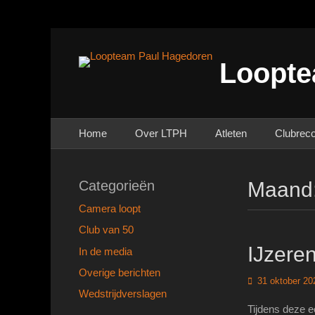
Loopte
Primair menu
Ga
Home
Over LTPH
Atleten
Clubrec
naar
de
inhoud
Categorieën
Maand
Camera loopt
Club van 50
IJzere
In de media
Overige berichten
Geplaatst
31 oktober 20
Wedstrijdverslagen
op
Tijdens deze e