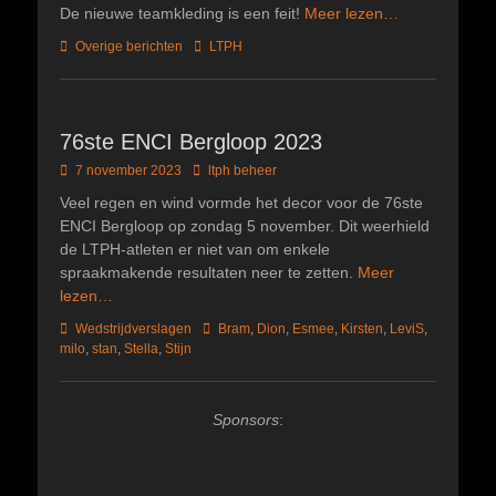
op
De nieuwe teamkleding is een feit!
Meer lezen…
Categorieën
Tags
Overige berichten
LTPH
76ste ENCI Bergloop 2023
Geplaatst
Author
7 november 2023
ltph beheer
op
Veel regen en wind vormde het decor voor de 76ste
ENCI Bergloop op zondag 5 november. Dit weerhield
de LTPH-atleten er niet van om enkele
spraakmakende resultaten neer te zetten.
Meer
lezen…
Categorieën
Tags
Wedstrijdverslagen
Bram
,
Dion
,
Esmee
,
Kirsten
,
LeviS
,
milo
,
stan
,
Stella
,
Stijn
Sponsors
: