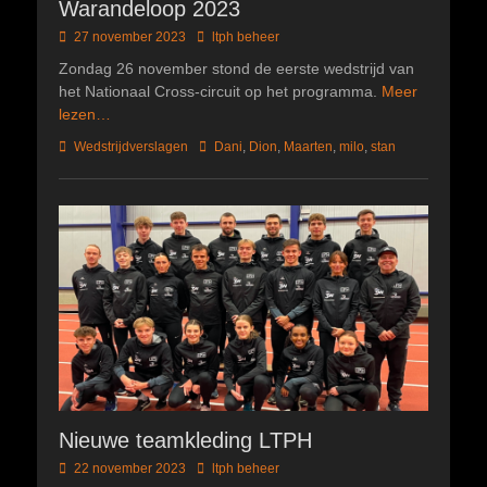
Warandeloop 2023
Geplaatst
Author
27 november 2023
ltph beheer
op
Zondag 26 november stond de eerste wedstrijd van
het Nationaal Cross-circuit op het programma.
Meer
lezen…
Categorieën
Tags
Wedstrijdverslagen
Dani
,
Dion
,
Maarten
,
milo
,
stan
Nieuwe teamkleding LTPH
Geplaatst
Author
22 november 2023
ltph beheer