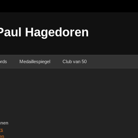
Paul Hagedoren
ords
Medaillespiegel
Club van 50
nen
rs
en