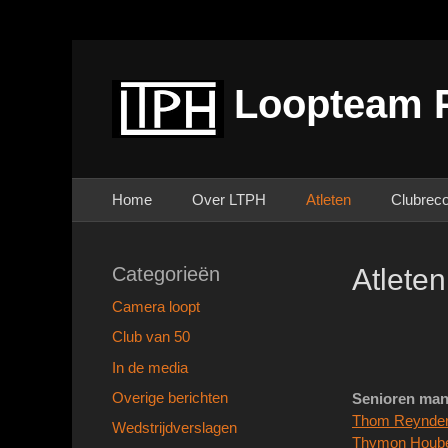
Loopteam 
Primair menu
Ga
Home
Over LTPH
Atleten
Clubrec
naar
de
inhoud
Categorieën
Atleten
Camera loopt
Club van 50
In de media
Overige berichten
Senioren
man
Thom Reynde
Wedstrijdverslagen
Thymon Houb