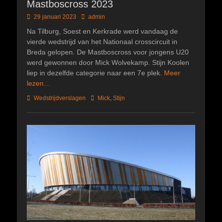
Mastboscross 2023
Geplaatst
Author
29 januari 2023
admin
op
Na Tilburg, Soest en Kerkrade werd vandaag de
vierde wedstrijd van het Nationaal crosscircuit in
Breda gelopen. De Mastboscross voor jongens U20
werd gewonnen door Mick Wolvekamp. Stijn Koolen
liep in dezelfde categorie naar een 7e plek.
Meer
lezen…
Categorieën
Tags
Wedstrijdverslagen
Mick
,
Stijn