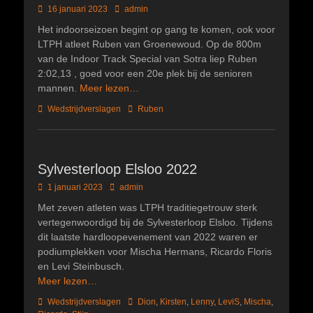
Geplaatst
Author
16 januari 2023
admin
op
Het indoorseizoen begint op gang te komen, ook voor
LTPH atleet Ruben van Groenewoud. Op de 800m
van de Indoor Track Special van Sotra liep Ruben
2:02,13 , goed voor een 20e plek bij de senioren
mannen.
Meer lezen…
Categorieën
Tags
Wedstrijdverslagen
Ruben
Sylvesterloop Elsloo 2022
Geplaatst
Author
1 januari 2023
admin
op
Met zeven atleten was LTPH traditiegetrouw sterk
vertegenwoordigd bij de Sylvesterloop Elsloo. Tijdens
dit laatste hardloopevenement van 2022 waren er
podiumplekken voor Mischa Hermans, Ricardo Floris
en Levi Steinbusch.
Meer lezen…
Categorieën
Tags
Wedstrijdverslagen
Dion
,
Kirsten
,
Lenny
,
LeviS
,
Mischa
,