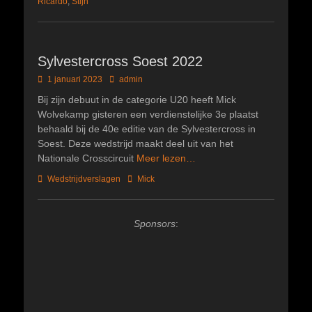
Ricardo
,
Stijn
Sylvestercross Soest 2022
Geplaatst
Author
1 januari 2023
admin
op
Bij zijn debuut in de categorie U20 heeft Mick
Wolvekamp gisteren een verdienstelijke 3e plaatst
behaald bij de 40e editie van de Sylvestercross in
Soest. Deze wedstrijd maakt deel uit van het
Nationale Crosscircuit
Meer lezen…
Categorieën
Tags
Wedstrijdverslagen
Mick
Sponsors
: