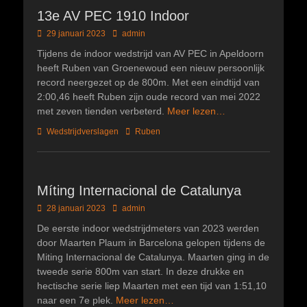
13e AV PEC 1910 Indoor
Geplaatst
Author
29 januari 2023
admin
op
Tijdens de indoor wedstrijd van AV PEC in Apeldoorn
heeft Ruben van Groenewoud een nieuw persoonlijk
record neergezet op de 800m. Met een eindtijd van
2:00,46 heeft Ruben zijn oude record van mei 2022
met zeven tienden verbeterd.
Meer lezen…
Categorieën
Tags
Wedstrijdverslagen
Ruben
Míting Internacional de Catalunya
Geplaatst
Author
28 januari 2023
admin
op
De eerste indoor wedstrijdmeters van 2023 werden
door Maarten Plaum in Barcelona gelopen tijdens de
Miting Internacional de Catalunya. Maarten ging in de
tweede serie 800m van start. In deze drukke en
hectische serie liep Maarten met een tijd van 1:51,10
naar een 7e plek.
Meer lezen…