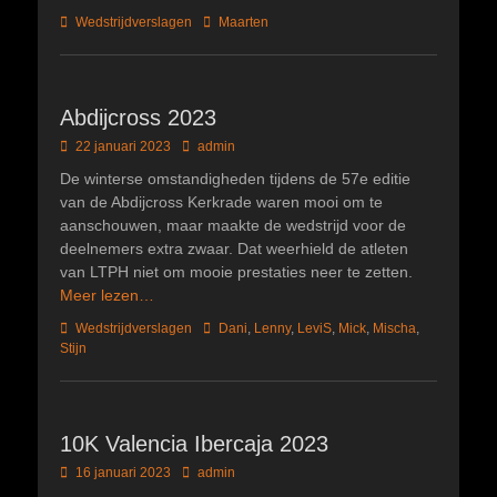
Categorieën
Tags
Wedstrijdverslagen
Maarten
Abdijcross 2023
Geplaatst
Author
22 januari 2023
admin
op
De winterse omstandigheden tijdens de 57e editie
van de Abdijcross Kerkrade waren mooi om te
aanschouwen, maar maakte de wedstrijd voor de
deelnemers extra zwaar. Dat weerhield de atleten
van LTPH niet om mooie prestaties neer te zetten.
Meer lezen…
Categorieën
Tags
Wedstrijdverslagen
Dani
,
Lenny
,
LeviS
,
Mick
,
Mischa
,
Stijn
10K Valencia Ibercaja 2023
Geplaatst
Author
16 januari 2023
admin
op