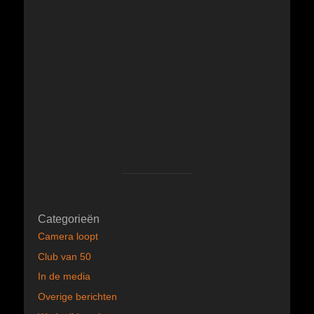
Categorieën
Camera loopt
Club van 50
In de media
Overige berichten