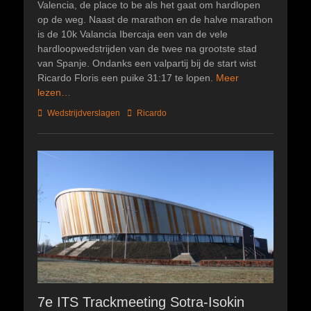
Valencia, de place to be als het gaat om hardlopen
op de weg. Naast de marathon en de halve marathon
is de 10k Valancia Ibercaja een van de vele
hardloopwedstrijden van de twee na grootste stad
van Spanje. Ondanks een valpartij bij de start wist
Ricardo Floris een puike 31:17 te lopen.
Meer
lezen…
Categorieën
Tags
Wedstrijdverslagen
Ricardo
7e ITS Trackmeeting Sotra-Isokin