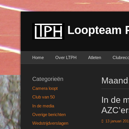
Loopteam 
Primair menu
Ga
Home
Over LTPH
Atleten
Clubrec
naar
de
inhoud
Categorieën
Maand
Camera loopt
Club van 50
In de 
In de media
AZC’er
Overige berichten
Geplaatst
13 januari 20
Wedstrijdverslagen
op