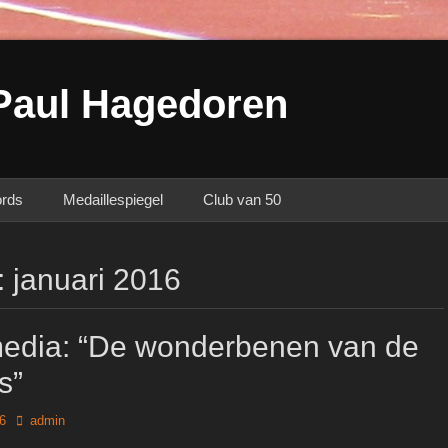
Paul Hagedoren
ords
Medaillespiegel
Club van 50
:
januari 2016
media: “De wonderbenen van de
s”
Author
16
admin