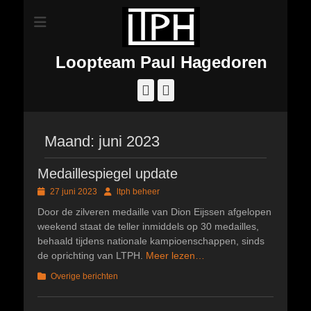
Loopteam Paul Hagedoren
Facebook
Instagram
Maand:
juni 2023
Medaillespiegel update
Geplaatst
Author
27 juni 2023
ltph beheer
op
Door de zilveren medaille van Dion Eijssen afgelopen
weekend staat de teller inmiddels op 30 medailles,
behaald tijdens nationale kampioenschappen, sinds
de oprichting van LTPH.
Meer lezen…
Categorieën
Overige berichten