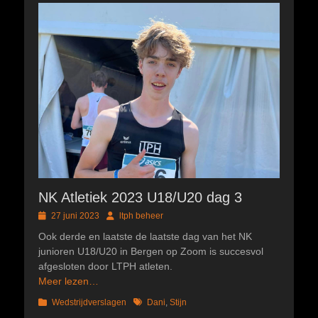
NK Atletiek 2023 U18/U20 dag 3
Geplaatst
Author
27 juni 2023
ltph beheer
op
Ook derde en laatste de laatste dag van het NK
junioren U18/U20 in Bergen op Zoom is succesvol
afgesloten door LTPH atleten.
Meer lezen…
Categorieën
Tags
Wedstrijdverslagen
Dani
,
Stijn