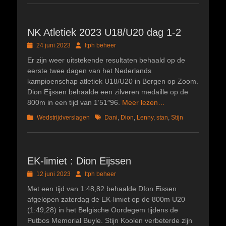
NK Atletiek 2023 U18/U20 dag 1-2
Geplaatst
Author
24 juni 2023
ltph beheer
op
Er zijn weer uitstekende resultaten behaald op de
eerste twee dagen van het Nederlands
kampioenschap atletiek U18/U20 in Bergen op Zoom.
Dion Eijssen behaalde een zilveren medaille op de
800m in een tijd van 1’51″96.
Meer lezen…
Categorieën
Tags
Wedstrijdverslagen
Dani
,
Dion
,
Lenny
,
stan
,
Stijn
EK-limiet : Dion Eijssen
Geplaatst
Author
12 juni 2023
ltph beheer
op
Met een tijd van 1:48,82 behaalde DIon Eissen
afgelopen zaterdag de EK-limiet op de 800m U20
(1:49,28) in het Belgische Oordegem tijdens de
Putbos Memorial Buyle. Stijn Koolen verbeterde zijn