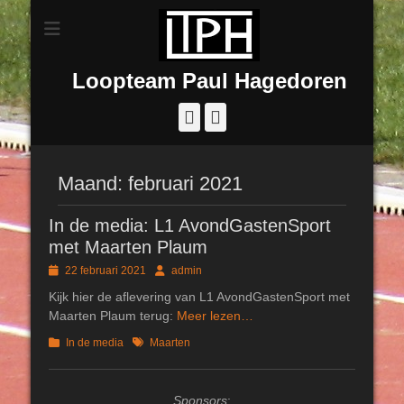
Loopteam Paul Hagedoren
Facebook
Instagram
Maand:
februari 2021
In de media: L1 AvondGastenSport
met Maarten Plaum
Geplaatst
Author
22 februari 2021
admin
op
Kijk hier de aflevering van L1 AvondGastenSport met
Maarten Plaum terug:
Meer lezen…
Categorieën
Tags
In de media
Maarten
Sponsors
: