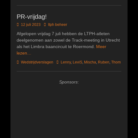
PR-vrijdag!
Geplaatst
Author
12 juli 2023
ltph beheer
op
Afgelopen vrijdag 7 juli hebben de LTPH-atleten
deelgenomen aan zowel de Track-meeting in Utrecht
als het Limbra baancircuit te Roermond.
Meer
lezen…
Categorieën
Tags
Wedstrijdverslagen
Lenny
,
LeviS
,
Mischa
,
Ruben
,
Thom
Sponsors
: