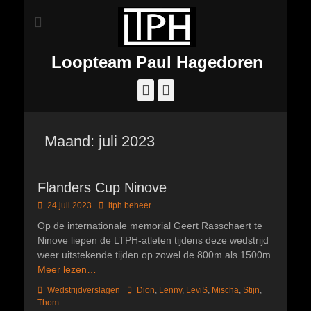
Loopteam Paul Hagedoren
Facebook
Instagram
Maand:
juli 2023
Flanders Cup Ninove
Geplaatst
Author
24 juli 2023
ltph beheer
op
Op de internationale memorial Geert Rasschaert te
Ninove liepen de LTPH-atleten tijdens deze wedstrijd
weer uitstekende tijden op zowel de 800m als 1500m
Meer lezen…
Categorieën
Tags
Wedstrijdverslagen
Dion
,
Lenny
,
LeviS
,
Mischa
,
Stijn
,
Thom