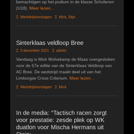
bemachtigen op het podium in de klasse Scholieren
(U18).
Meer lezen…
Categorieën
Tags
Wedstrijdverslagen
Mick
,
Stijn
Sinterklaas veldloop Bree
Geplaatst
Author
5 december 2021
admin
op
Vandaag is Mick Wolvekamp de Maas overgestoken
voor de 57e editie van de Sinterklaas Veldloop van
AC Bree. De wedstrijd maakt deel uit van het
Limburgse Cross Criterium.
Meer lezen…
Categorieën
Tags
Wedstrijdverslagen
Mick
In de media: “Tactisch racen zorgt
voor prestatie: zesde plek op WK
duatlon voor Mischa Hermans uit