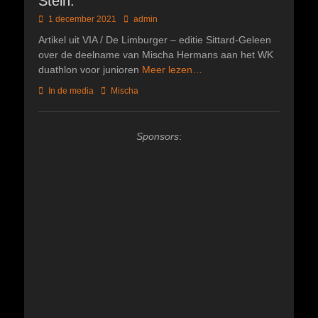
Stein:
Geplaatst
Author
1 december 2021
admin
op
Artikel uit VIA / De Limburger – editie Sittard-Geleen
over de deelname van Mischa Hermans aan het WK
duathlon voor junioren
Meer lezen…
Categorieën
Tags
In de media
Mischa
Sponsors
: