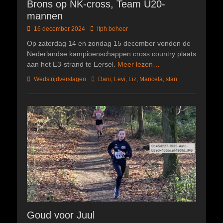
Brons op NK-cross, Team U20-
mannen
Geplaatst
Author
16 december 2024
ltph beheer
op
Op zaterdag 14 en zondag 15 december vonden de
Nederlandse kampioenschappen cross country plaats
aan het E3-strand te Eersel.
Meer lezen…
Categorieën
Tags
Wedstrijdverslagen
Dani
,
Levi
,
Liz
,
Maricela
,
stan
Goud voor Juul