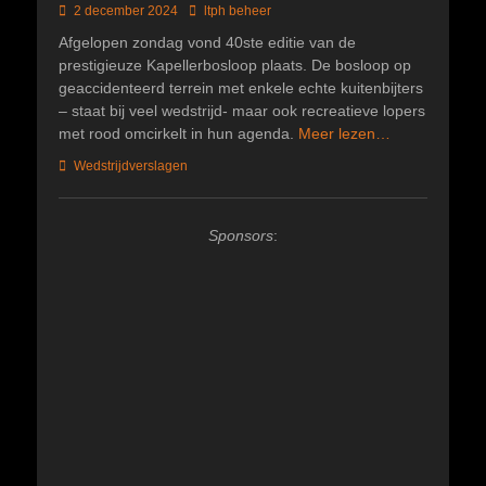
Geplaatst
Author
2 december 2024
ltph beheer
op
Afgelopen zondag vond 40ste editie van de
prestigieuze Kapellerbosloop plaats. De bosloop op
geaccidenteerd terrein met enkele echte kuitenbijters
– staat bij veel wedstrijd- maar ook recreatieve lopers
met rood omcirkelt in hun agenda.
Meer lezen…
Categorieën
Wedstrijdverslagen
Sponsors
: