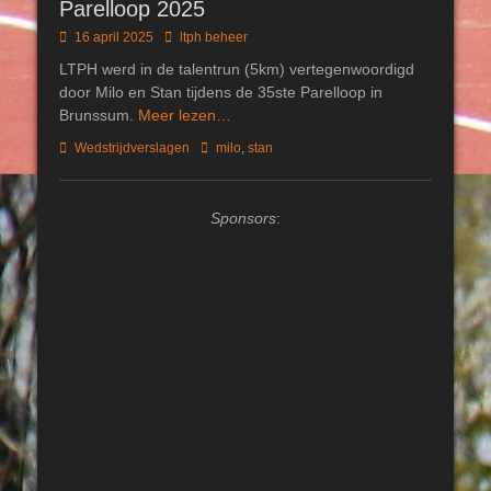
Parelloop 2025
Geplaatst
Author
16 april 2025
ltph beheer
op
LTPH werd in de talentrun (5km) vertegenwoordigd
door Milo en Stan tijdens de 35ste Parelloop in
Brunssum.
Meer lezen…
Categorieën
Tags
Wedstrijdverslagen
milo
,
stan
Sponsors
: