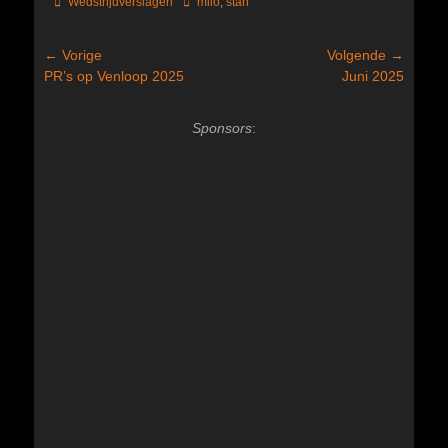
Categorieën
Tags
Wedstrijdverslagen
milo
,
stan
Bericht
← Vorige
Volgende →
Vorig
Volgend
PR’s op Venloop 2025
Juni 2025
navigatie
bericht:
bericht:
Sponsors
: