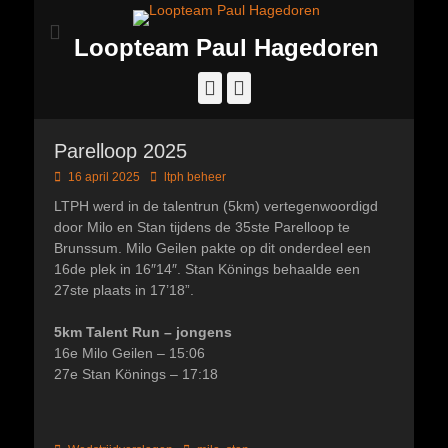
Loopteam Paul Hagedoren
Facebook
Instagram
Parelloop 2025
Geplaatst
Author
16 april 2025
ltph beheer
op
LTPH werd in de talentrun (5km) vertegenwoordigd
door Milo en Stan tijdens de 35ste Parelloop te
Brunssum. Milo Geilen pakte op dit onderdeel een
16de plek in 16″14″. Stan Könings behaalde een
27ste plaats in 17’18”.
5km Talent Run – jongens
16e Milo Geilen – 15:06
27e Stan Könings – 17:18