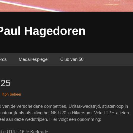
Paul Hagedoren
ords
Medaillespiegel
Club van 50
025
uthor
ltph beheer
 van de verscheidene competities, Unitas-wedstrijd, stratenloop in
natuurlijk als afsluiting het NK U20 in Hilversum. Vele LTPH-atleten
el aan deze wedstrijden. Hier volgt een opsomming:
itie U14-U16 te Kerkrade.