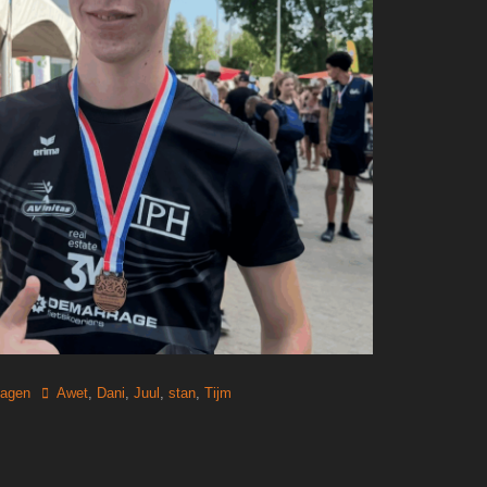
Tags
lagen
Awet
,
Dani
,
Juul
,
stan
,
Tijm