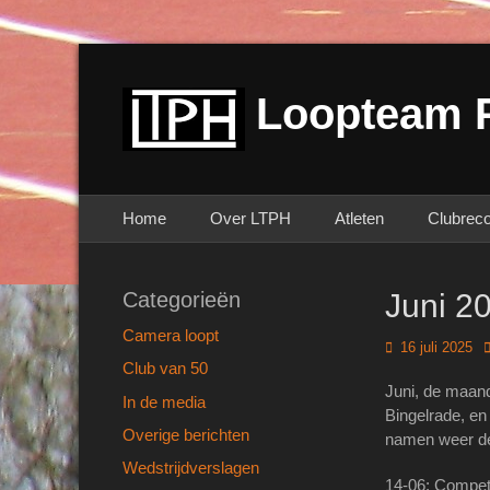
Loopteam 
Primair menu
Ga
Home
Over LTPH
Atleten
Clubrec
naar
de
inhoud
Categorieën
Juni 2
Camera loopt
Geplaatst
A
16 juli 2025
op
Club van 50
Juni, de maand
In de media
Bingelrade, en 
Overige berichten
namen weer de
Wedstrijdverslagen
14-06: Compet