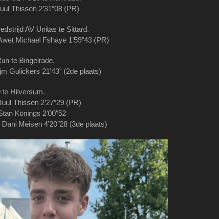
uul Thissen 2’31″08 (PR)
dstrijd AV Unitas te Sittard.
Awet Michael Fshaye 1’59″43 (PR)
Run te Bingelrade.
jm Gulickers 21’43” (2de plaats)
 te Hilversum.
Juul Thissen 2’27″29 (PR)
Stan Könings 2’00″52
Dani Meisen 4’20″28 (3de plaats)