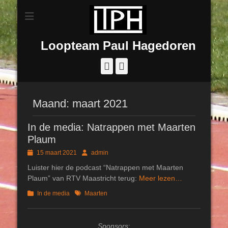
Loopteam Paul Hagedoren
Facebook
Instagram
Maand:
maart 2021
In de media: Natrappen met Maarten
Plaum
Geplaatst
Author
15 maart 2021
admin
op
Luister hier de podcast “Natrappen met Maarten
Plaum” van RTV Maastricht terug:
Meer lezen…
Categorieën
Tags
In de media
Maarten
Sponsors
: