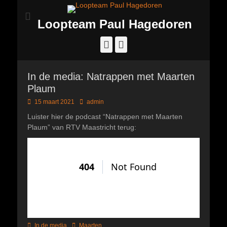
Loopteam Paul Hagedoren
Facebook
Instagram
In de media: Natrappen met Maarten
Plaum
Geplaatst
Author
15 maart 2021
admin
op
Luister hier de podcast “Natrappen met Maarten
Plaum” van RTV Maastricht terug:
Categorieën
Tags
In de media
Maarten