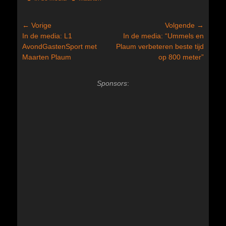
Bericht
← Vorige
Volgende →
Vorig
Volgend
In de media: L1
In de media: “Ummels en
navigatie
bericht:
bericht:
AvondGastenSport met
Plaum verbeteren beste tijd
Maarten Plaum
op 800 meter”
Sponsors
: