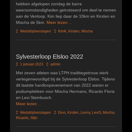
hebben afgelopen zondag de barre
weersomstandigheden getrotseerd om deel te nemen
aan de Venloop. Kim liep daar de 10km en Kirsten en
Mischa de 5km.
Meer lezen…
Categorieën
Tags
Wedstrijdverslagen
KimK
,
Kirsten
,
Mischa
Sylvesterloop Elsloo 2022
Geplaatst
Author
1 januari 2023
admin
op
Met zeven atleten was LTPH traditiegetrouw sterk
vertegenwoordigd bij de Sylvesterloop Elsloo. Tijdens
dit laatste hardloopevenement van 2022 waren er
podiumplekken voor Mischa Hermans, Ricardo Floris
en Levi Steinbusch.
Meer lezen…
Categorieën
Tags
Wedstrijdverslagen
Dion
,
Kirsten
,
Lenny
,
LeviS
,
Mischa
,
Ricardo
,
Stijn