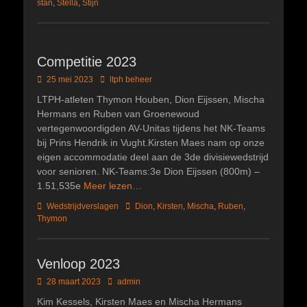
stan
,
Stella
,
Stijn
Competitie 2023
Geplaatst
Author
25 mei 2023
ltph beheer
op
LTPH-atleten Thymon Houben, Dion Eijssen, Mischa
Hermans en Ruben van Groenewoud
vertegenwoordigden AV-Unitas tijdens het NK-Teams
bij Prins Hendrik in Vught.Kirsten Maes nam op onze
eigen accommodatie deel aan de 3de divisiewedstrijd
voor senioren. NK-Teams:3e Dion Eijssen (800m) –
1.51,535e
Meer lezen…
Categorieën
Tags
Wedstrijdverslagen
Dion
,
Kirsten
,
Mischa
,
Ruben
,
Thymon
Venloop 2023
Geplaatst
Author
28 maart 2023
admin
op
Kim Kessels, Kirsten Maes en Mischa Hermans