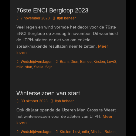
76ste ENCI Bergloop 2023
Geplaatst
Author
7 november 2023
ltph beheer
op
Veel regen en wind vormde het decor voor de 76ste
ENCI Bergloop op zondag 5 november. Dit weerhield
de LTPH-atleten er niet van om enkele
spraakmakende resultaten neer te zetten.
Meer
lezen…
Categorieën
Tags
Wedstrijdverslagen
Bram
,
Dion
,
Esmee
,
Kirsten
,
LeviS
,
milo
,
stan
,
Stella
,
Stijn
Winterseizoen van start
Geplaatst
Author
30 oktober 2023
ltph beheer
op
Ook dit jaar opende de IJzeren Man Cross te Weert
het winterseizoen voor de atleten van LTPH.
Meer
lezen…
Categorieën
Tags
Wedstrijdverslagen
Kirsten
,
Levi
,
milo
,
Mischa
,
Ruben
,