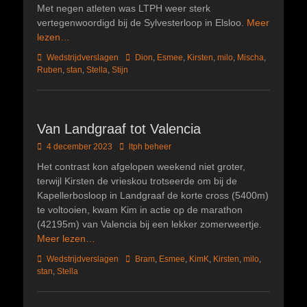
Met negen atleten was LTPH weer sterk
vertegenwoordigd bij de Sylvesterloop in Elsloo.
Meer
lezen…
Categorieën
Tags
Wedstrijdverslagen
Dion
,
Esmee
,
Kirsten
,
milo
,
Mischa
,
Ruben
,
stan
,
Stella
,
Stijn
Van Landgraaf tot Valencia
Geplaatst
Author
4 december 2023
ltph beheer
op
Het contrast kon afgelopen weekend niet groter,
terwijl Kirsten de vrieskou trotseerde om bij de
Kapellerbosloop in Landgraaf de korte cross (5400m)
te voltooien, kwam Kim in actie op de marathon
(42195m) van Valencia bij een lekker zomerweertje.
Meer lezen…
Categorieën
Tags
Wedstrijdverslagen
Bram
,
Esmee
,
KimK
,
Kirsten
,
milo
,
stan
,
Stella