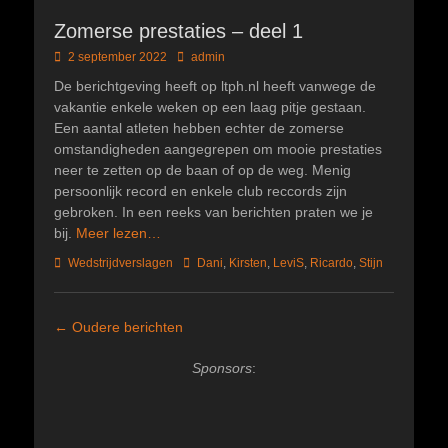
Zomerse prestaties – deel 1
Geplaatst
Author
2 september 2022
admin
op
De berichtgeving heeft op ltph.nl heeft vanwege de
vakantie enkele weken op een laag pitje gestaan.
Een aantal atleten hebben echter de zomerse
omstandigheden aangegrepen om mooie prestaties
neer te zetten op de baan of op de weg. Menig
persoonlijk record en enkele club reccords zijn
gebroken. In een reeks van berichten praten we je
bij.
Meer lezen…
Categorieën
Tags
Wedstrijdverslagen
Dani
,
Kirsten
,
LeviS
,
Ricardo
,
Stijn
Bericht
←
Oudere berichten
navigatie
Sponsors
: