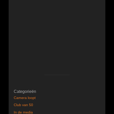
Categorieën
Camera loopt
Club van 50
In de media