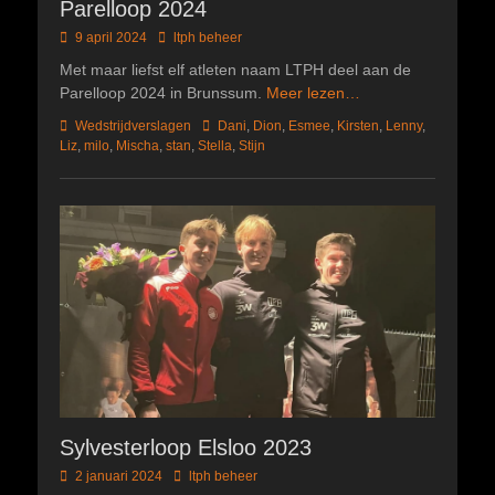
Parelloop 2024
Geplaatst
Author
9 april 2024
ltph beheer
op
Met maar liefst elf atleten naam LTPH deel aan de
Parelloop 2024 in Brunssum.
Meer lezen…
Categorieën
Tags
Wedstrijdverslagen
Dani
,
Dion
,
Esmee
,
Kirsten
,
Lenny
,
Liz
,
milo
,
Mischa
,
stan
,
Stella
,
Stijn
Sylvesterloop Elsloo 2023
Geplaatst
Author
2 januari 2024
ltph beheer
op