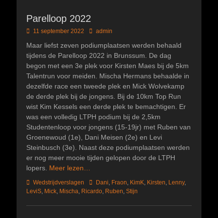
Parelloop 2022
Geplaatst
Author
11 september 2022
admin
op
Maar liefst zeven podiumplaatsen werden behaald
tijdens de Parelloop 2022 in Brunssum. De dag
begon met een 3e plek voor Kirsten Maes bij de 5km
Talentrun voor meiden. Mischa Hermans behaalde in
dezelfde race een tweede plek en Mick Wolvekamp
de derde plek bij de jongens. Bij de 10km Top Run
wist Kim Kessels een derde plek te bemachtigen. Er
was een volledig LTPH podium bij de 2,5km
Studentenloop voor jongens (15-19jr) met Ruben van
Groenewoud (1e), Dani Meisen (2e) en Levi
Steinbusch (3e). Naast deze podiumplaatsen werden
er nog meer mooie tijden gelopen door de LTPH
lopers.
Meer lezen…
Categorieën
Tags
Wedstrijdverslagen
Dani
,
Fraon
,
KimK
,
Kirsten
,
Lenny
,
LeviS
,
Mick
,
Mischa
,
Ricardo
,
Ruben
,
Stijn