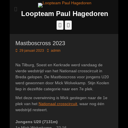
Loopteam Paul Hagedoren
Facebook
Instagram
Mastboscross 2023
Geplaatst
Author
29 januari 2023
admin
op
Na Tilburg, Soest en Kerkrade werd vandaag de
vierde wedstrijd van het Nationaal crosscircuit in
Breda gelopen. De Mastboscross voor jongens U20
werd gewonnen door Mick Wolvekamp. Stijn Koolen
liep in dezelfde categorie naar een 7e plek.
Met deze overwinning is Mick gestegen naar de 1e
plek van het
Nationaal crosscircuit
, waar nog één
wedstrijd resteert.
Jongens U20 (7131m)
1e Mick Wolvekamp – 22:16