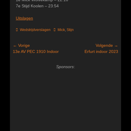
7e Stijd Koolen – 23:54
Uitslagen
Categorieën
Tags
Wedstrijdverslagen
Mick
,
Stijn
Bericht
← Vorige
Volgende →
Vorig
Volgend
13e AV PEC 1910 Indoor
Erfurt indoor 2023
navigatie
bericht:
bericht:
Sponsors
: