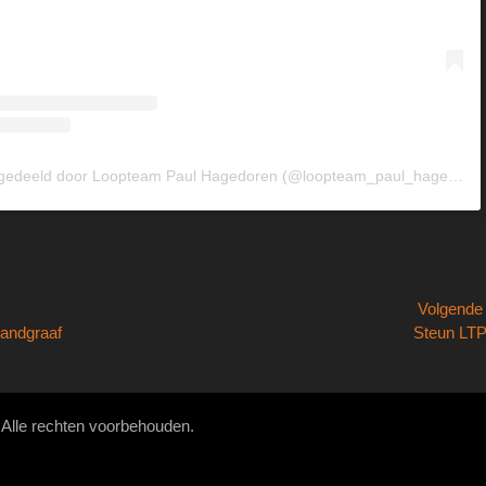
Een bericht gedeeld door Loopteam Paul Hagedoren (@loopteam_paul_hagedoren)
Volgend
Volgend
Landgraaf
Steun LT
bericht:
. Alle rechten voorbehouden.