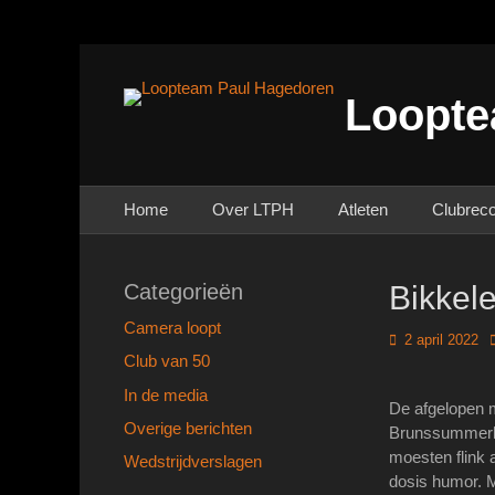
Loopte
Primair menu
Ga
Home
Over LTPH
Atleten
Clubrec
naar
de
inhoud
Categorieën
Bikkele
Camera loopt
Geplaatst
2 april 2022
op
Club van 50
In de media
De afgelopen 
Overige berichten
Brunssummerhei
moesten flink 
Wedstrijdverslagen
dosis humor. M