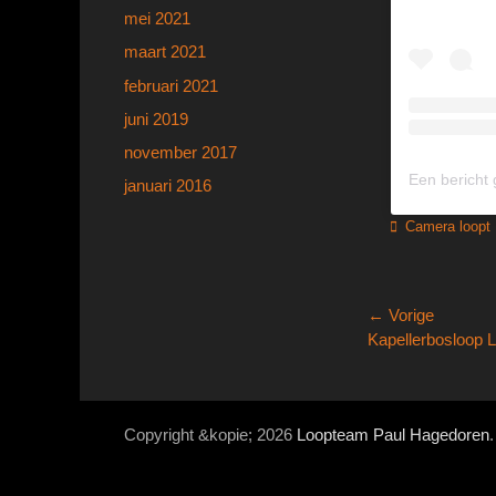
mei 2021
maart 2021
februari 2021
juni 2019
november 2017
januari 2016
Categorieën
Camera loopt
Bericht
← Vorige
Vorig
Kapellerbosloop 
navigatie
bericht:
Copyright &kopie; 2026
Loopteam Paul Hagedoren