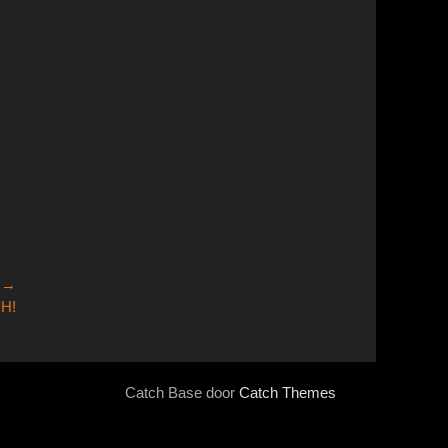
e →
PH!
Catch Base door
Catch Themes