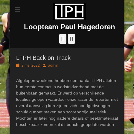
Loopteam Paul Hagedoren
Facebook
Instagram
LTPH Back on Track
Geplaatst
Author
2 mei 2022
admin
op
Afgelopen weekend hebben een aantal LTPH atleten
hun eerste contact in wedstrijdverband met de
buitenbaan gemaakt. Er werd op verschillende
locaties gelopen waardoor onze razende reporter niet
overal aanwezig kon zijn en zich noodgedwongen
schuldig moet maken aan scorebordjounalistiek.
Mochten er later nog nadere details of beeldmateriaal
beschikbaar komen zal dit bericht geupdate worden.