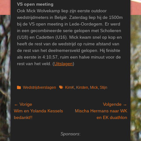
VS open meeting
Ook Mick Wolvekamp liep zijn eerste outdoor
wedstrijdmeters in België. Zaterdag liep hij de 1500m
bij de VS open meeting in Lede-Oordegem. Er werd
in een gecombineerde serie gelopen met Scholieren
(U18) en Cadetten (U16). Mick kwam snel op kop en
heeft de rest van de wedstrijd op ruime afstand van
de rest van het deelnemersveld gelopen. Hij finishte
als eerste in 4:10,57, ruim een halve minuut voor de
rest van het veld. (
Uitslagen
)
Categorieën
Tags
Wedstrijdverslagen
KimK
,
Kirsten
,
Mick
,
Stijn
Bericht
← Vorige
Volgende →
Vorig
Volgend
Wim en Yolanda Kessels
Mischa Hermans naar WK
navigatie
bericht:
bericht:
bedankt!!
en EK duathlon
Sponsors
: