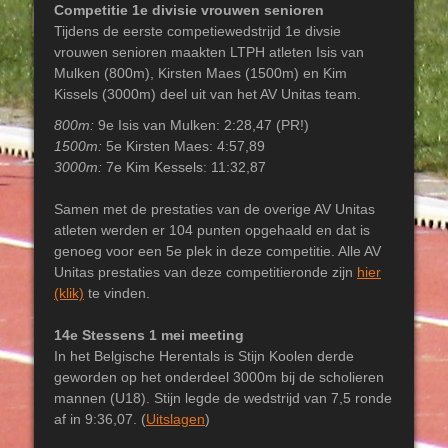
Competitie 1e divisie vrouwen senioren
Tijdens de eerste competiewedstrijd 1e divsie
vrouwen senioren maakten LTPH atleten Isis van
Mulken (800m), Kirsten Maes (1500m) en Kim
Kissels (3000m) deel uit van het AV Unitas team.
800m:
9e Isis van Mulken: 2:28,47 (PR!)
1500m:
5e Kirsten Maes: 4:57,89
3000m:
7e Kim Kessels: 11:32,87
Samen met de prestaties van de overige AV Unitas
atleten werden er 104 punten opgehaald en dat is
genoeg voor een 5e plek in deze competitie. Alle AV
Unitas prestaties van deze competitieronde zijn
hier
(klik)
te vinden.
14e Stessens 1 mei meeting
In het Belgische Herentals is Stijn Koolen derde
geworden op het onderdeel 3000m bij de scholieren
mannen (U18). Stijn legde de wedstrijd van 7,5 ronde
af in 9:36,07. (
Uitslagen
)