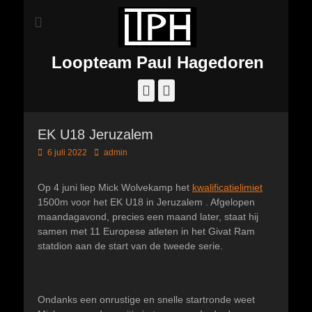
Loopteam Paul Hagedoren
Facebook
Instagram
EK U18 Jeruzalem
Geplaatst
Author
6 juli 2022
admin
op
Op 4 juni liep Mick Wolvekamp het
kwalificatielimiet
1500m voor het EK U18 in Jeruzalem . Afgelopen
maandagavond, precies een maand later, staat hij
samen met 11 Europese atleten in het Givat Ram
statdion aan de start van de tweede serie.
Ondanks een onrustige en snelle startronde weet