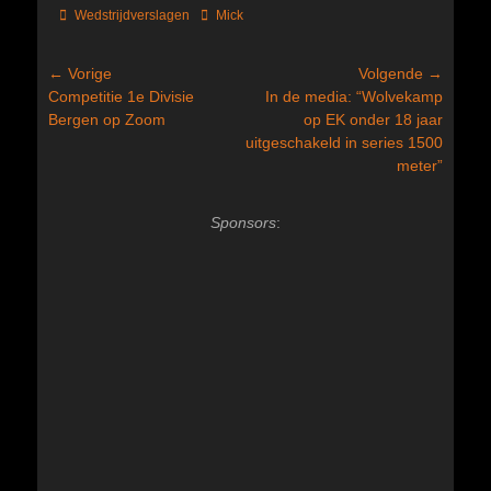
Categorieën
Tags
Wedstrijdverslagen
Mick
Bericht
← Vorige
Volgende →
Vorig
Volgend
Competitie 1e Divisie
In de media: “Wolvekamp
navigatie
bericht:
bericht:
Bergen op Zoom
op EK onder 18 jaar
uitgeschakeld in series 1500
meter”
Sponsors
: