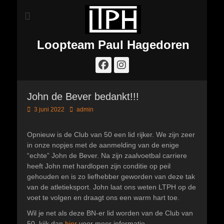
Loopteam Paul Hagedoren
Facebook
Instagram
John de Bever bedankt!!!
Geplaatst
Author
3 juni 2022
admin
op
Opnieuw is de Club van 50 een lid rijker. We zijn zeer
in onze nopjes met de aanmelding van de enige
“echte” John de Bever. Na zijn zaalvoetbal carriere
heeft John met hardlopen zijn conditie op peil
gehouden en is zo liefhebber geworden van deze tak
van de atletieksport. John laat ons weten LTPH op de
voet te volgen en draagt ons een warm hart toe.
Wil je net als deze BN-er lid worden van de Club van
50, kijk dan
hier
voor meer informatie.