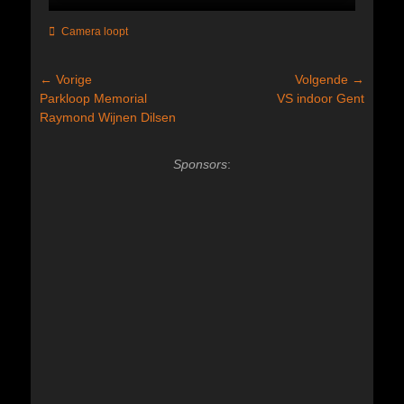
Categorieën
Camera loopt
Bericht
← Vorige
Volgende →
Vorig
Volgend
Parkloop Memorial
VS indoor Gent
navigatie
bericht:
bericht:
Raymond Wijnen Dilsen
Sponsors
: