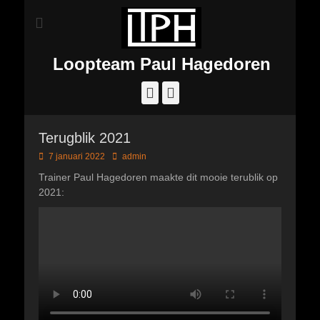
Loopteam Paul Hagedoren
Facebook
Instagram
Terugblik 2021
Geplaatst
Author
7 januari 2022
admin
op
Trainer Paul Hagedoren maakte dit mooie terublik op
2021: