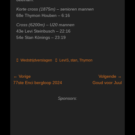
Korte cross (1875m) – senioren mannen
68e Thymon Houben – 6:16
Cross (6200m) – U20 mannen
43e Levi Steinbusch – 22:16
54e Stan Könings – 23:19
Categorieën
Tags
Wedstrijdverslagen
LeviS
,
stan
,
Thymon
Bericht
← Vorige
Volgende →
Vorig
Volgend
77ste Enci bergloop 2024
Goud voor Juul
navigatie
bericht:
bericht:
Sponsors
: