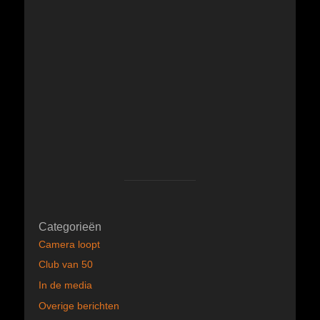
Categorieën
Camera loopt
Club van 50
In de media
Overige berichten