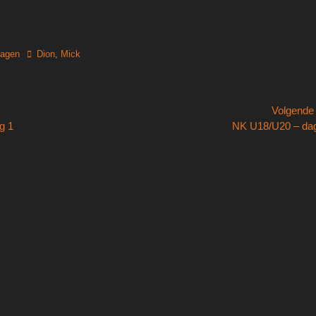
Tags
lagen
Dion
,
Mick
Volgend
Volgend
g 1
NK U18/U20 – da
bericht: