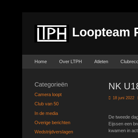
Loopteam 
Primair menu
Ga
Home
Over LTPH
Atleten
Clubrec
naar
de
inhoud
Categorieën
NK U18
Camera loopt
Geplaatst
18 juni 2022
op
Club van 50
In de media
De tweede dag
Overige berichten
Eijssen een b
kwamen in act
Wedstrijdverslagen