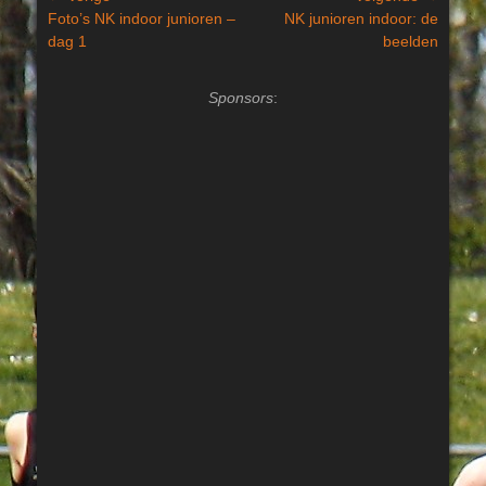
Vorig
Volgend
Foto’s NK indoor junioren –
NK junioren indoor: de
navigatie
bericht:
bericht:
dag 1
beelden
Sponsors
: