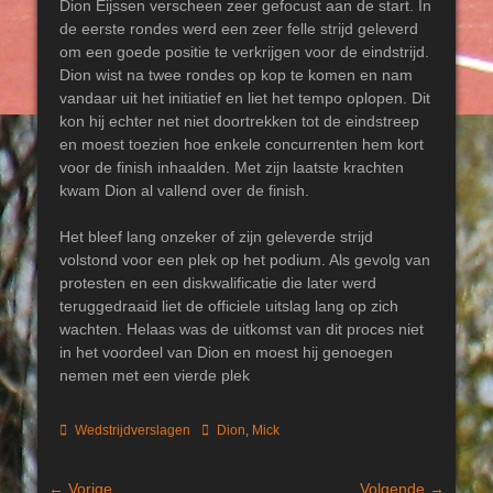
Dion Eijssen verscheen zeer gefocust aan de start. In
de eerste rondes werd een zeer felle strijd geleverd
om een goede positie te verkrijgen voor de eindstrijd.
Dion wist na twee rondes op kop te komen en nam
vandaar uit het initiatief en liet het tempo oplopen. Dit
kon hij echter net niet doortrekken tot de eindstreep
en moest toezien hoe enkele concurrenten hem kort
voor de finish inhaalden. Met zijn laatste krachten
kwam Dion al vallend over de finish.
Het bleef lang onzeker of zijn geleverde strijd
volstond voor een plek op het podium. Als gevolg van
protesten en een diskwalificatie die later werd
teruggedraaid liet de officiele uitslag lang op zich
wachten. Helaas was de uitkomst van dit proces niet
in het voordeel van Dion en moest hij genoegen
nemen met een vierde plek
Categorieën
Tags
Wedstrijdverslagen
Dion
,
Mick
Bericht
← Vorige
Volgende →