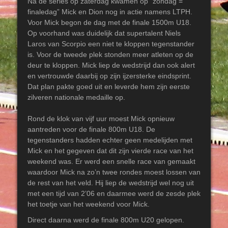
Na de series op zaterdag kwamen op “zondag =
finaledag” Mick en Dion nog in actie namens LTPH.
Voor Mick begon de dag met de finale 1500m U18.
Op voorhand was duidelijk dat supertalent Niels
Laros van Scorpio een niet te kloppen tegenstander
is. Voor de tweede plek stonden meer atleten op de
deur te kloppen. Mick liep de wedstrijd dan ook alert
en vertrouwde daarbij op zijn ijzersterke eindsprint.
Dat plan pakte goed uit en leverde hem zijn eerste
zilveren nationale medaille op.
Rond de klok van vijf uur moest Mick opnieuw
aantreden voor de finale 800m U18. De
tegenstanders hadden echter geen medelijden met
Mick en het gegeven dat dit zijn vierde race van het
weekend was. Er werd een snelle race van gemaakt
waardoor Mick na zo’n twee rondes moest lossen van
de rest van het veld. Hij liep de wedstrijd wel nog uit
met een tijd van 2’06 en daarmee werd de zesde plek
het toetje van het weekend voor Mick.
Direct daarna werd de finale 800m U20 gelopen.