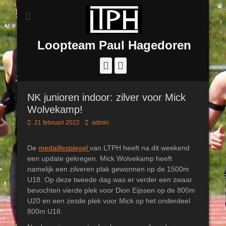
Loopteam Paul Hagedoren
Facebook
Instagram
NK junioren indoor: zilver voor Mick
Wolvekamp!
Geplaatst
Author
21 februari 2022
admin
op
De
medaillespiegel
van LTPH heeft na dit weekend
een update gekregen. Mick Wolvekamp heeft
namelijk een zilveren plak gewonnen op de 1500m
U18. Op deze tweede dag was er verder een zwaar
bevochten vierde plek voor Dion Eijssen op de 800m
U20 en een zesde plek voor Mick op het onderdeel
800m U18.