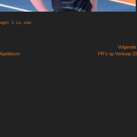
Tags
lagen
Liz
,
stan
Volgend
Volgend
Apeldoorn
PR’s op Venloop 2
bericht: