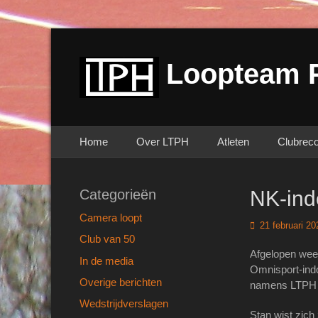
Loopteam 
Primair menu
Ga
Home
Over LTPH
Atleten
Clubrec
naar
de
inhoud
Categorieën
NK-ind
Camera loopt
Geplaatst
21 februari 20
op
Club van 50
Afgelopen week
In de media
Omnisport-indo
Overige berichten
namens LTPH 
Wedstrijdverslagen
Stan wist zich 