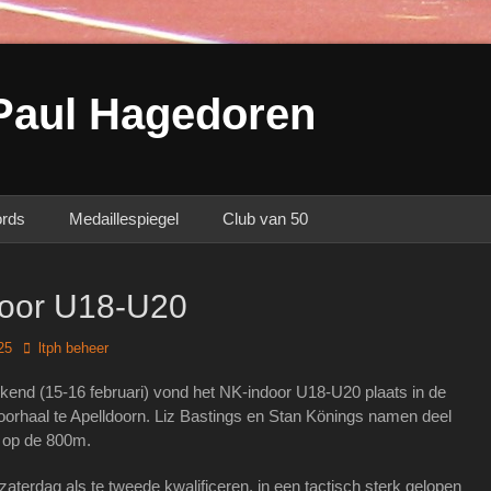
Paul Hagedoren
ords
Medaillespiegel
Club van 50
oor U18-U20
Author
25
ltph beheer
end (15-16 februari) vond het NK-indoor U18-U20 plaats in de
orhaal te Apelldoorn. Liz Bastings en Stan Könings namen deel
op de 800m.
zaterdag als te tweede kwalificeren, in een tactisch sterk gelopen