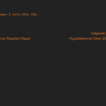
Tags
lagen
Lenny
,
Mick
,
Stijn
Volgend
Volgend
 voor Maarten Plaum
Hypothekerrun Stein 2
bericht: