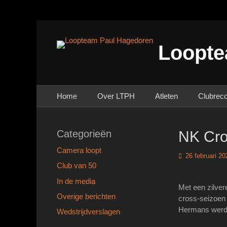
Loopte
Primair menu
Ga
Home
Over LTPH
Atleten
Clubrec
naar
de
inhoud
Categorieën
NK Cro
Camera loopt
Geplaatst
26 februari 20
op
Club van 50
In de media
Met een zilver
Overige berichten
cross-seizoen 
Hermans werde
Wedstrijdverslagen