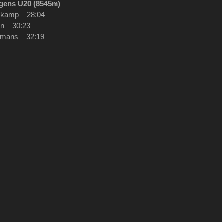
gens U20 (8545m)
ekamp – 28:04
en – 30:23
rmans – 32:19