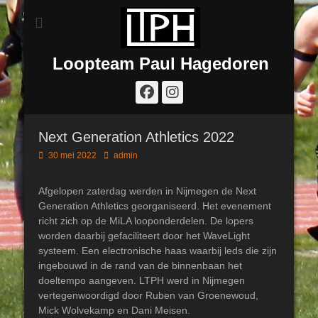
Loopteam Paul Hagedoren
Facebook
Instagram
Next Generation Athletics 2022
Geplaatst
Author
30 mei 2022
admin
op
Afgelopen zaterdag werden in Nijmegen de Next
Generation Athletics georganiseerd. Het evenement
richt zich op de MiLA looponderdelen. De lopers
worden daarbij gefaciliteert door het WaveLight
systeem. Een electronische haas waarbij leds die zijn
ingebouwd in de rand van de binnenbaan het
doeltempo aangeven. LTPH werd in Nijmegen
vertegenwoordigd door Ruben van Groenewoud,
Mick Wolvekamp en Dani Meisen.