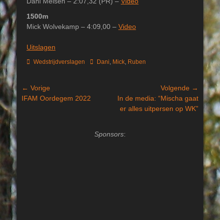
Dani Meisen – 2:07,32 (PR) –
Video
1500m
Mick Wolvekamp – 4:09,00 –
Video
Uitslagen
Categorieën
Tags
Wedstrijdverslagen
Dani
,
Mick
,
Ruben
Bericht
← Vorige
Volgende →
Vorig
Volgend
IFAM Oordegem 2022
In de media: “Mischa gaat
navigatie
bericht:
bericht:
er alles uitpersen op WK”
Sponsors
: