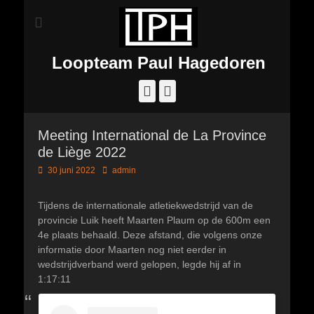
Loopteam Paul Hagedoren
Facebook
Instagram
Meeting International de La Province
de Liège 2022
Geplaatst
Author
30 juni 2022
admin
op
Tijdens de internationale atletiekwedstrijd van de
provincie Luik heeft Maarten Plaum op de 600m een
4e plaats behaald. Deze afstand, die volgens onze
informatie door Maarten nog niet eerder in
wedstrijdverband werd gelopen, legde hij af in
1:17:11