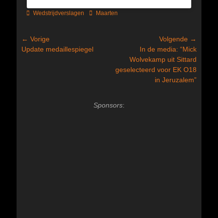
Categorieën
Tags
Wedstrijdverslagen
Maarten
Bericht
← Vorige
Volgende →
Vorig
Volgend
Update medaillespiegel
In de media: “Mick
navigatie
bericht:
bericht:
Wolvekamp uit Sittard
geselecteerd voor EK O18
in Jeruzalem”
Sponsors
: