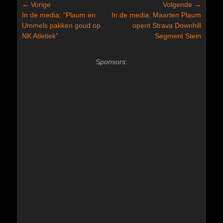
Bericht
← Vorige
Volgende →
Vorig
Volgend
In de media: “Plaum en
In de media: Maarten Plaum
navigatie
bericht:
bericht:
Ummels pakken goud op
opent Strava Downhill
NK Atletiek”
Segment Stein
Sponsors
: