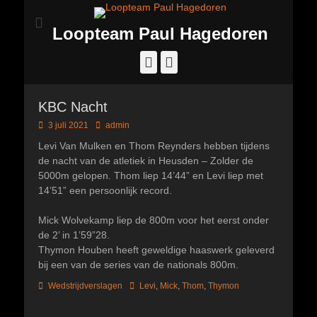
Loopteam Paul Hagedoren
Facebook
Instagram
KBC Nacht
Geplaatst
Author
3 juli 2021
admin
op
Levi Van Mulken en Thom Reynders hebben tijdens
de nacht van de atletiek in Heusden – Zolder de
5000m gelopen. Thom liep 14’44” en Levi liep met
14’51” een persoonlijk record.
Mick Wolvekamp liep de 800m voor het eerst onder
de 2’ in 1’59”28.
Thymon Houben heeft geweldige haaswerk geleverd
bij een van de series van de nationals 800m.
Categorieën
Tags
Wedstrijdverslagen
Levi
,
Mick
,
Thom
,
Thymon