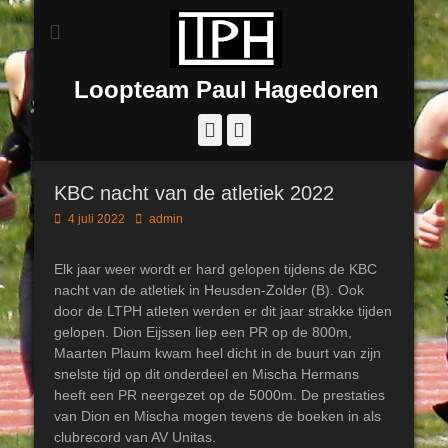
Loopteam Paul Hagedoren
Facebook
Instagram
KBC nacht van de atletiek 2022
Geplaatst
Author
4 juli 2022
admin
op
Elk jaar weer wordt er hard gelopen tijdens de KBC
nacht van de atletiek in Heusden-Zolder (B). Ook
door de LTPH atleten werden er dit jaar strakke tijden
gelopen. Dion Eijssen liep een PR op de 800m,
Maarten Plaum kwam heel dicht in de buurt van zijn
snelste tijd op dit onderdeel en Mischa Hermans
heeft een PR neergezet op de 5000m. De prestaties
van Dion en Mischa mogen tevens de boeken in als
clubrecord van AV Unitas.