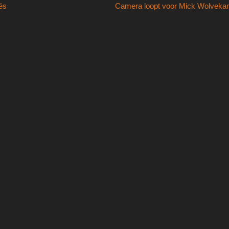
Volgend
és
Camera loopt voor Mick Wolvek
bericht: