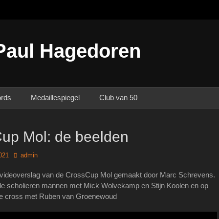
Paul Hagedoren
ords
Medaillespiegel
Club van 50
up Mol: de beelden
Author
021
admin
 videoverslag van de CrossCup Mol gemaakt door Marc Schrevens.
de scholieren mannen met Mick Wolvekamp en Stijn Koolen en op
te cross met Ruben van Groenewoud