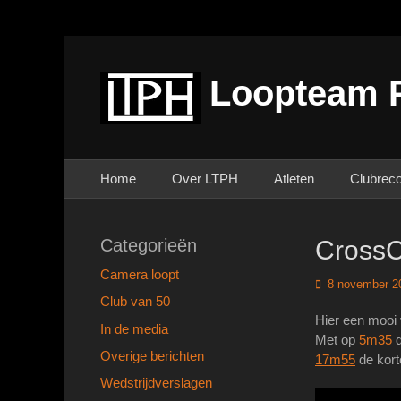
Loopteam 
Primair menu
Ga
Home
Over LTPH
Atleten
Clubrec
naar
de
inhoud
Categorieën
CrossC
Camera loopt
Geplaatst
8 november 2
op
Club van 50
Hier een mooi
In de media
Met op
5m35
Overige berichten
17m55
de kor
Wedstrijdverslagen