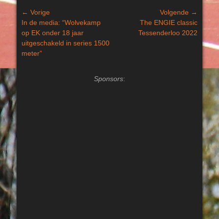
Bericht
← Vorige
Volgende →
Vorig
Volgend
In de media: “Wolvekamp
The ENGIE classic
navigatie
bericht:
bericht:
op EK onder 18 jaar
Tessenderloo 2022
uitgeschakeld in series 1500
meter”
Sponsors
: