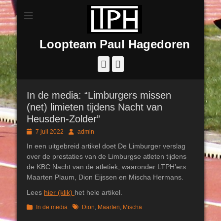
Loopteam Paul Hagedoren
Facebook
Instagram
In de media: “Limburgers missen
(net) limieten tijdens Nacht van
Heusden-Zolder”
Geplaatst
Author
7 juli 2022
admin
op
In een uitgebreid artikel doet De Limburger verslag
over de prestaties van de Limburgse atleten tijdens
de KBC Nacht van de atletiek, waaronder LTPH’ers
Maarten Plaum, Dion Eijssen en Mischa Hermans.
Lees
hier (klik)
het hele artikel.
Categorieën
Tags
In de media
Dion
,
Maarten
,
Mischa