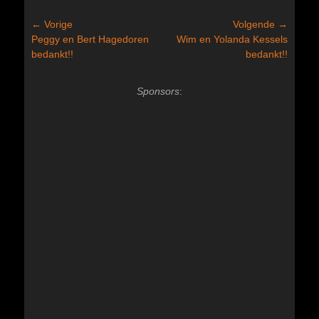
Bericht
← Vorige
Volgende →
Vorig
Volgend
Peggy en Bert Hagedoren
Wim en Yolanda Kessels
navigatie
bericht:
bericht:
bedankt!!
bedankt!!
Sponsors
: