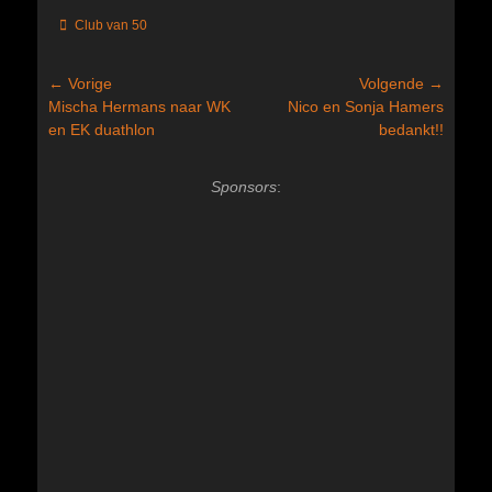
Categorieën
Club van 50
Bericht
← Vorige
Volgende →
Vorig
Volgend
Mischa Hermans naar WK
Nico en Sonja Hamers
navigatie
bericht:
bericht:
en EK duathlon
bedankt!!
Sponsors
: