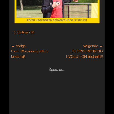
Categorieën
Club van 50
Bericht
← Vorige
Volgende →
Vorig
Volgend
Fam. Wolvekamp-Horn
FLORIS RUNNING
navigatie
bericht:
bericht:
bedankt!
EVOLUTION bedankt!!
Sponsors
: