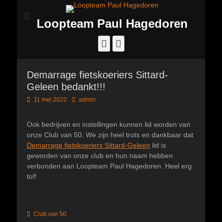
Loopteam Paul Hagedoren
Facebook
Instagram
Demarrage fietskoeriers Sittard-
Geleen bedankt!!!
Geplaatst
Author
11 mei 2022
admin
op
Ook bedrijven en instellingen kunnen lid worden van
onze Club van 50. We zijn heel trots en dankbaar dat
Demarrage fietskoeriers Sittard-Geleen
lid is
geworden van onze club en hun naam hebben
verbonden aan Loopteam Paul Hagedoren. Heel erg
tof!
Categorieën
Club van 50