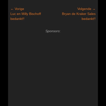
Bericht
← Vorige
Volgende →
Vorig
Volgend
Luc en Milly Bischoff
Bryan de Kraker Sales
navigatie
bericht:
bericht:
bedankt!!
bedankt!!
Sponsors
: