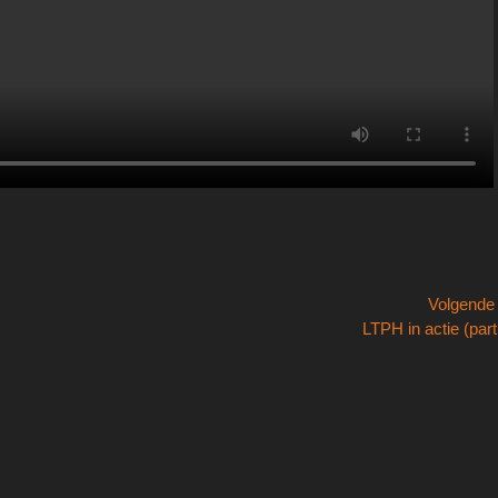
Volgend
Volgend
LTPH in actie (part 
bericht: