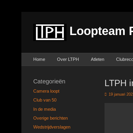
Loopteam 
Primair menu
Ga
Home
Over LTPH
Atleten
Clubrec
naar
de
inhoud
Categorieën
LTPH in
Camera loopt
Geplaatst
19 januari 20
op
Club van 50
In de media
Overige berichten
Wedstrijdverslagen